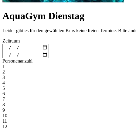
AquaGym Dienstag
Leider gibt es für den gewählten Kurs keine freien Termine. Bitte än
Zeitraum
Personenanzahl
1
2
3
4
5
6
7
8
9
10
11
12