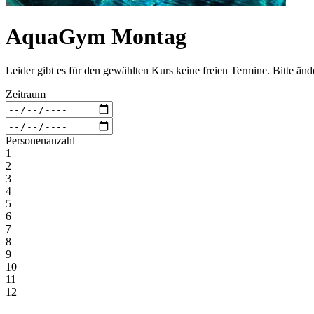
AquaGym Montag
Leider gibt es für den gewählten Kurs keine freien Termine. Bitte än
Zeitraum
Personenanzahl
1
2
3
4
5
6
7
8
9
10
11
12