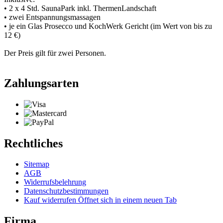
• 2 x 4 Std. SaunaPark inkl. ThermenLandschaft
• zwei Entspannungsmassagen
• je ein Glas Prosecco und KochWerk Gericht (im Wert von bis zu
12 €)
Der Preis gilt für zwei Personen.
Zahlungsarten
Rechtliches
Sitemap
AGB
Widerrufsbelehrung
Datenschutzbestimmungen
Kauf widerrufen
Öffnet sich in einem neuen Tab
Firma