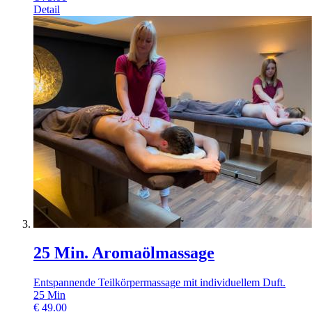
Detail
25 Min. Aromaölmassage
Entspannende Teilkörpermassage mit individuellem Duft.
25
Min
€
49.00