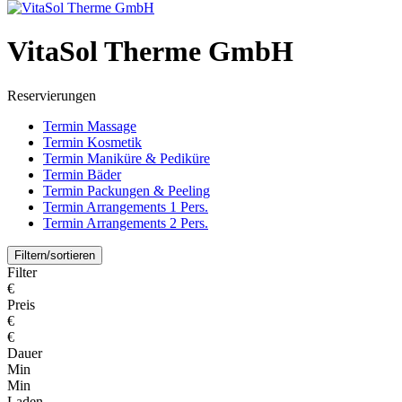
VitaSol Therme GmbH
Reservierungen
Termin Massage
Termin Kosmetik
Termin Maniküre & Pediküre
Termin Bäder
Termin Packungen & Peeling
Termin Arrangements 1 Pers.
Termin Arrangements 2 Pers.
Filtern/sortieren
Filter
€
Preis
€
€
Dauer
Min
Min
Laden...